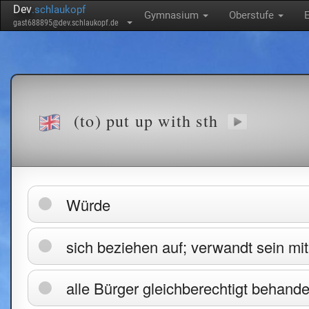
Dev
.schlaukopf
Gymnasium
Oberstufe
gast688895@dev.schlaukopf.de
(to) put up with sth
Würde
sich beziehen auf; verwandt sein mit
alle Bürger gleichberechtigt behande