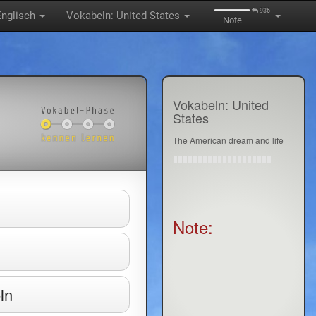
936
Englisch
Vokabeln: United States
Note
Vokabeln: United
States
The American dream and life
Note:
ln