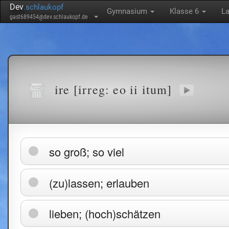
Dev
.schlaukopf
Gymnasium
Klasse 6
La
gast689454@dev.schlaukopf.de
ire [irreg: eo ii itum]
so groß; so viel
(zu)lassen; erlauben
lieben; (hoch)schätzen