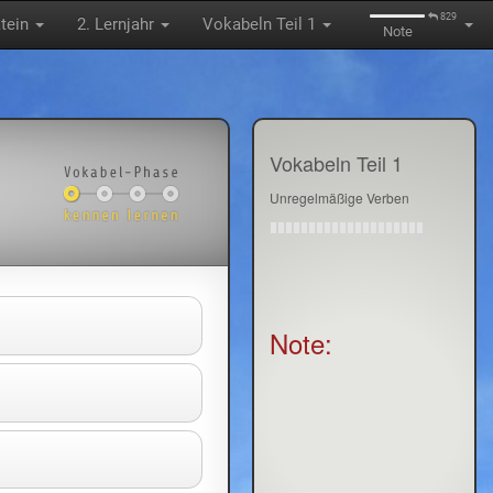
829
tein
2. Lernjahr
Vokabeln Teil 1
Note
Vokabeln Teil 1
Unregelmäßige Verben
Note: