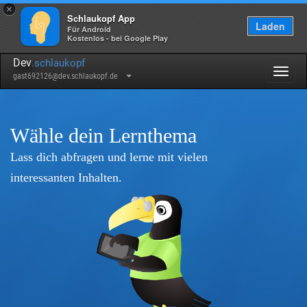
×
Schlaukopf App
Laden
Für Android
Kostenlos - bei Google Play
Dev
.schlaukopf
Togg
gast692126@dev.schlaukopf.de
navig
Wähle dein Lernthema
Lass dich abfragen und lerne mit vielen
interessanten Inhalten.