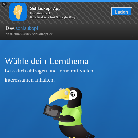
×
Schlaukopf App
Laden
Für Android
Kostenlos - bei Google Play
Dev
.schlaukopf
Togg
gast690452@dev.schlaukopf.de
navig
Wähle dein Lernthema
Lass dich abfragen und lerne mit vielen
interessanten Inhalten.