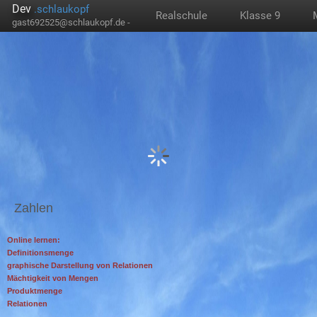
Dev
.schlaukopf
Realschule
Klasse 9
gast692525@schlaukopf.de -
Zahlen
Online lernen:
Definitionsmenge
graphische Darstellung von Relationen
Mächtigkeit von Mengen
Produktmenge
Relationen