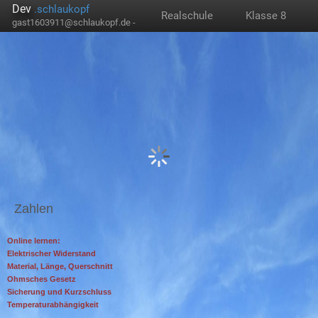
Dev
.schlaukopf
Realschule
Klasse 8
gast1603911@schlaukopf.de -
Zahlen
Online lernen:
Elektrischer Widerstand
Material, Länge, Querschnitt
Ohmsches Gesetz
Sicherung und Kurzschluss
Temperaturabhängigkeit