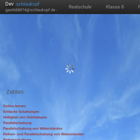
Dev
.schlaukopf
Realschule
Klasse 8
gast688874@schlaukopf.de -
Zahlen
Online lernen:
Einfache Schaltungen
Helligkeit von Glühlampen
Parallelschaltung
Parallelschaltung von Widerständen
Reihen- und Parallelschaltung von Widerständen
Reihenschaltung