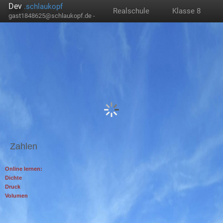
Dev
.schlaukopf
Realschule
Klasse 8
gast1848625@schlaukopf.de -
Zahlen
Online lernen:
Dichte
Druck
Volumen