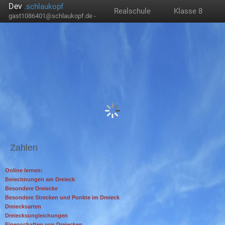
Dev
.schlaukopf
Realschule
Klasse 8
gast1086401@schlaukopf.de -
Zahlen
Online lernen:
Berechnungen am Dreieck
Besondere Dreiecke
Besondere Strecken und Punkte im Dreieck
Dreiecksarten
Dreiecksungleichungen
Eigenschaften von Dreiecken