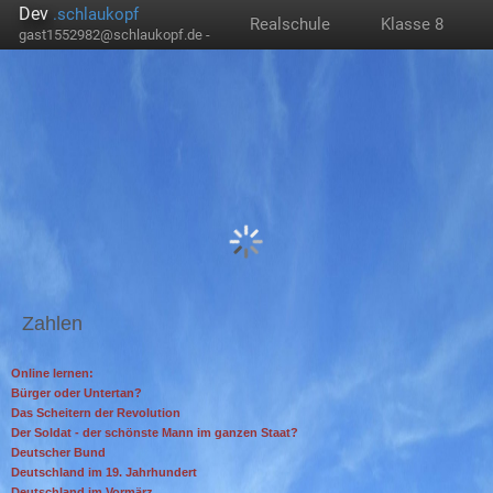
Dev
.schlaukopf
Realschule
Klasse 8
gast1552982@schlaukopf.de -
Zahlen
Online lernen:
Bürger oder Untertan?
Das Scheitern der Revolution
Der Soldat - der schönste Mann im ganzen Staat?
Deutscher Bund
Deutschland im 19. Jahrhundert
Deutschland im Vormärz