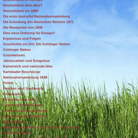
Deutschland über alles?
Deutschland vor 1848
Die erste deutsche Nationalversammlung
Die Gründung des Deutschen Reiches 1871
Die Revolution von 1848
Eine neue Ordnung für Europa?
Ergebnisse und Folgen
Geschichte vor Ort: Die Göttinger Sieben
Göttinger Sieben
Grundwissen
Jahreszahlen und Ereignisse
Kaiserreich und nationale Idee
Karlsbader Beschlüsse
Nationalversammlung 1848
Politik
Preußen wird Großmacht
Restauration
Revolution um 1848
Technische Neuerungen
Unterdrückung und Protest
Verfassung und Parlament
Verschiedenes
Werkstatt Geschichte: Das Lied der Deutschen
Wiener Kongress