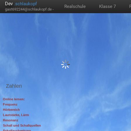
Dev
.schlaukopf
Realschule
Klasse 7
gast692244@schlaukopf.de -
Zahlen
Online lernen:
Frequenz
Hörbereich
Lautstärke, Lärm
Resonanz
Schall und Schallquellen
Schallausbreitung