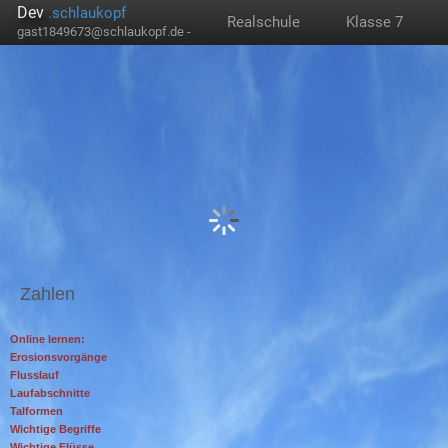
Dev
.schlaukopf
Realschule
Klasse 7
gast1849673@schlaukopf.de -
Zahlen
Online lernen:
Erosionsvorgänge
Flusslauf
Laufabschnitte
Talformen
Wichtige Begriffe
Wichtige Flüsse