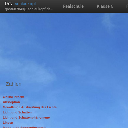
Dev
.schlaukopf
Realschule
Klasse 6
gast687843@schlaukopf.de -
Zahlen
Online lernen:
Absorption
Geradlinige Ausbreitung des Lichts
Licht und Schatten
Licht und Schattenphänomene
Linsen
Mond- und Sonnenfinsternis