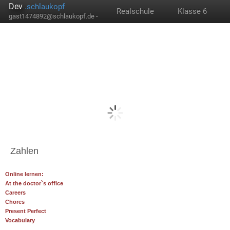
Dev
.schlaukopf
Realschule
Klasse 6
gast1474892@schlaukopf.de -
Zahlen
Online lernen:
At the doctor`s office
Careers
Chores
Present Perfect
Vocabulary