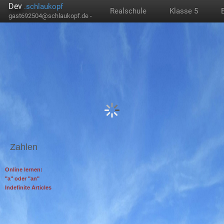
Dev
.schlaukopf
Realschule
Klasse 5
gast692504@schlaukopf.de -
Zahlen
Online lernen:
"a" oder "an"
Indefinite Articles