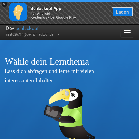
×
Schlaukopf App
Laden
Für Android
Kostenlos - bei Google Play
Dev
.schlaukopf
Togg
gast626714@dev.schlaukopf.de
navig
Wähle dein Lernthema
Lass dich abfragen und lerne mit vielen
interessanten Inhalten.