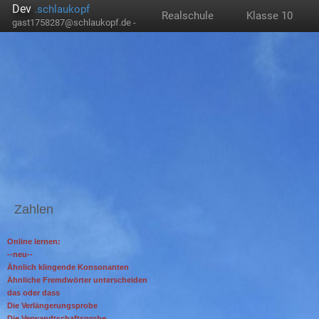
Dev
.schlaukopf
Realschule
Klasse 10
gast1758287@schlaukopf.de -
Zahlen
Online lernen:
--neu--
Ähnlich klingende Konsonanten
Ähnliche Fremdwörter unterscheiden
das oder dass
Die Verlängerungsprobe
Die Verwandtschaftsprobe