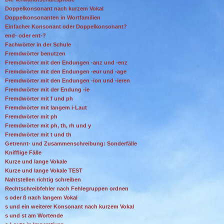
Doppelkonsonant nach kurzem Vokal
Doppelkonsonanten in Wortfamilien
Einfacher Konsonant oder Doppelkonsonant?
end- oder ent-?
Fachwörter in der Schule
Fremdwörter benutzen
Fremdwörter mit den Endungen -anz und -enz
Fremdwörter mit den Endungen -eur und -age
Fremdwörter mit den Endungen -ion und -ieren
Fremdwörter mit der Endung -ie
Fremdwörter mit f und ph
Fremdwörter mit langem i-Laut
Fremdwörter mit ph
Fremdwörter mit ph, th, rh und y
Fremdwörter mit t und th
Getrennt- und Zusammenschreibung: Sonderfälle
Knifflige Fälle
Kurze und lange Vokale
Kurze und lange Vokale TEST
Nahtstellen richtig schreiben
Rechtschreibfehler nach Fehlegruppen ordnen
s oder ß nach langem Vokal
s und ein weiterer Konsonant nach kurzem Vokal
s und st am Wortende