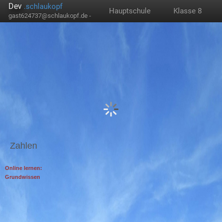
Dev
.schlaukopf
Hauptschule
Klasse 8
gast624737@schlaukopf.de -
Zahlen
Online lernen:
Grundwissen