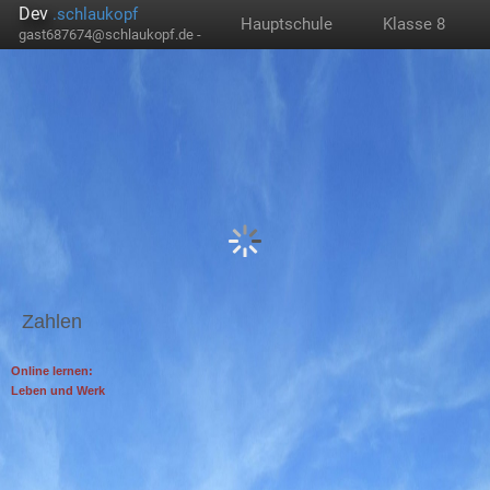
Dev
.schlaukopf
Hauptschule
Klasse 8
gast687674@schlaukopf.de -
Zahlen
Online lernen:
Leben und Werk