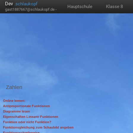
Dev
.schlaukopf
Hauptschule
Klasse 8
gast1887667@schlaukopf.de -
Zahlen
Online lernen:
Antiproportionale Funktionen
Diagramme lesen
Eigenschaften Linearer Funktionen
Funktion oder nicht Funktion?
Funktionsgleichung zum Schaubild angeben
Funktionsschreibweise