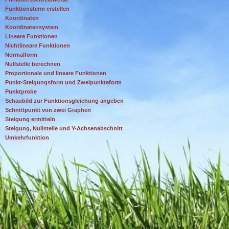
Funktionsterm erstellen
Koordinaten
Koordinatensystem
Lineare Funktionen
Nichtlineare Funktionen
Normalform
Nullstelle berechnen
Proportionale und lineare Funktionen
Punkt-Steigungsform und Zweipunkteform
Punktprobe
Schaubild zur Funktionsgleichung angeben
Schnittpunkt von zwei Graphen
Steigung ermitteln
Steigung, Nullstelle und Y-Achsenabschnitt
Umkehrfunktion