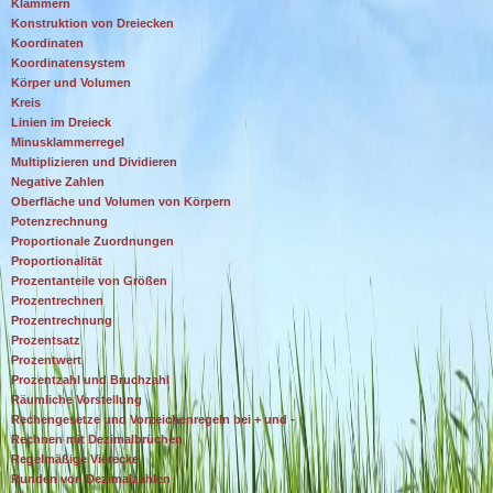
Klammern
Konstruktion von Dreiecken
Koordinaten
Koordinatensystem
Körper und Volumen
Kreis
Linien im Dreieck
Minusklammerregel
Multiplizieren und Dividieren
Negative Zahlen
Oberfläche und Volumen von Körpern
Potenzrechnung
Proportionale Zuordnungen
Proportionalität
Prozentanteile von Größen
Prozentrechnen
Prozentrechnung
Prozentsatz
Prozentwert
Prozentzahl und Bruchzahl
Räumliche Vorstellung
Rechengesetze und Vorzeichenregeln bei + und -
Rechnen mit Dezimalbrüchen
Regelmäßige Vierecke
Runden von Dezimalzahlen