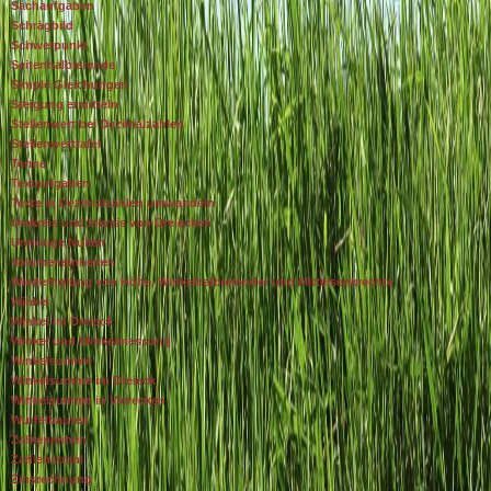
Sachaufgaben
Schrägbild
Schwerpunkt
Seitenhalbierende
Simple Gleichungen
Steigung ermitteln
Stellenwert bei Dezimalzahlen
Stellenwerttafel
Terme
Textaufgaben
Texte in Dezimalzahlen umwandeln
Umkreis und Inkreis von Dreiecken
Unnötige Nullen
Volumeneinheiten
Wiederholung von Höhe, Winkelhalbierender und Mittelsenkrechte
Winkel
Winkel im Dreieck
Winkel und Winkelmessung
Winkelsumme
Winkelsumme im Dreieck
Winkelsumme in Vierecken
Würfelbauten
Zahlenreihen
Zahlenstrahl
Zinsrechnung