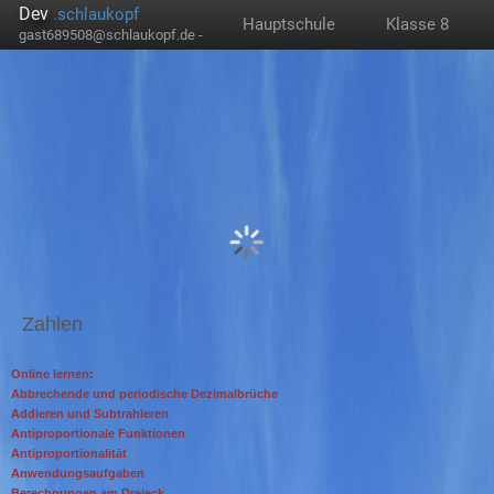
Dev
.schlaukopf
Hauptschule
Klasse 8
gast689508@schlaukopf.de -
Zahlen
Online lernen:
Abbrechende und periodische Dezimalbrüche
Addieren und Subtrahieren
Antiproportionale Funktionen
Antiproportionalität
Anwendungsaufgaben
Berechnungen am Dreieck