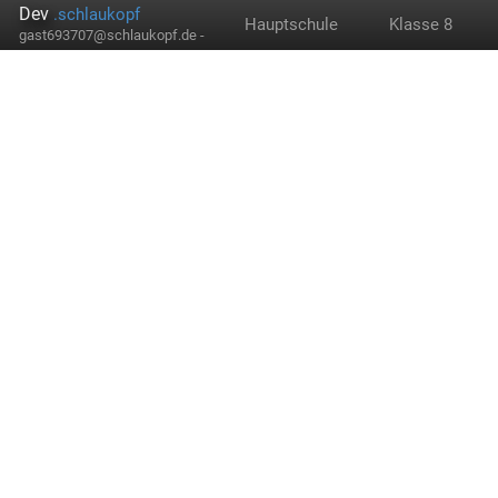
Dev
.schlaukopf
Hauptschule
Klasse 8
gast693707@schlaukopf.de -