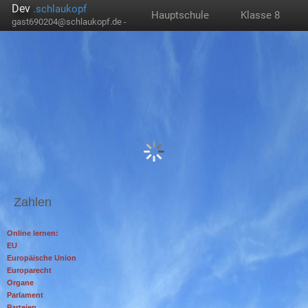
Dev
.schlaukopf
Hauptschule
Klasse 8
gast690204@schlaukopf.de -
Zahlen
Online lernen:
EU
Europäische Union
Europarecht
Organe
Parlament
Parteien