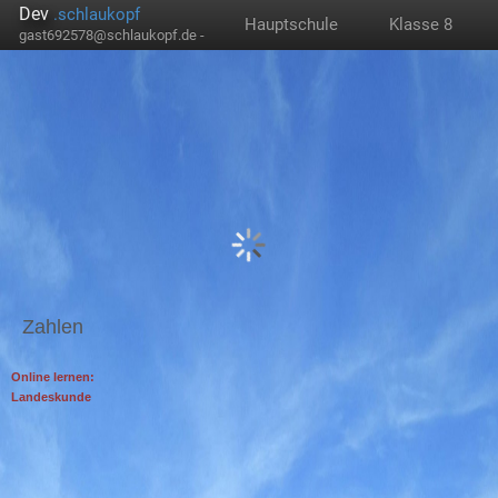
Dev
.schlaukopf
Hauptschule
Klasse 8
gast692578@schlaukopf.de -
Zahlen
Online lernen:
Landeskunde