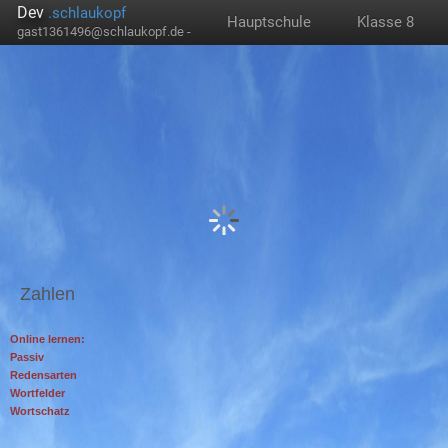
Dev
.schlaukopf
Hauptschule
Klasse 8
gast1361496@schlaukopf.de -
Zahlen
Online lernen:
Passiv
Redensarten
Wortfelder
Wortschatz