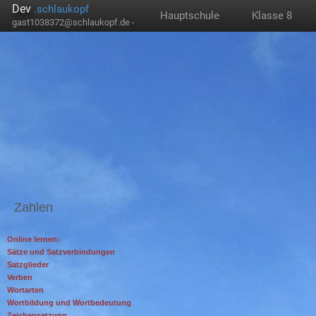
Dev
.schlaukopf
Hauptschule
Klasse 8
gast1038372@schlaukopf.de -
Zahlen
Online lernen:
Sätze und Satzverbindungen
Satzglieder
Verben
Wortarten
Wortbildung und Wortbedeutung
Zeichensetzung