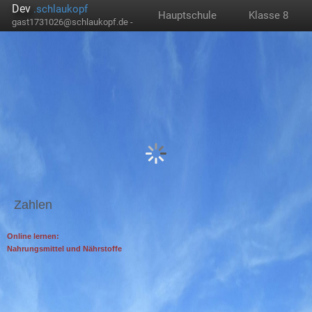
Dev
.schlaukopf
Hauptschule
Klasse 8
gast1731026@schlaukopf.de -
Zahlen
Online lernen:
Nahrungsmittel und Nährstoffe