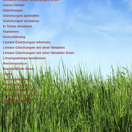
Ganze Zahlen
Gleichungen
Gleichungen aufstellen
Gleichungen verstehen
In Terme einsetzen
Klammern
Kontoführung
Lineare Gleichungen erkennen
Lineare Gleichungen mit einer Variablen
Lineare Gleichungen mit einer Variablen lösen
Lösungsmenge bestimmen
Rechengesetze
Standardform lösen
Terme
Terme aufstellen
Terme umformen
Terme vereinfachen
Termwerte berechnen
Textgleichungen