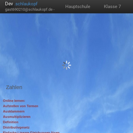
Dev
.schlaukopf
Hauptschule
Klasse 7
gast690210@schlaukopf.de -
Zahlen
Online lernen:
Aufstellen von Termen
Ausklammern
Ausmultiplizieren
Definition
Distributivgesetz
Einfache Lineare Gleichungen lösen