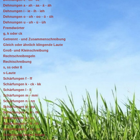
Dehnungen a - ah - aa - ä - äh
Dehnungen i - ie - ih - ieh
Dehnungen o - oh - oo - ö - öh
Dehnungen u - uh - ü - üh
Fremdwörter
g, k oder ck
Getrennt - und Zusammenschreibung
Gleich oder ähnlich klingende Laute
Groß- und Kleinschreibung
Rechtschreibregeln
Rechtschreibung
s, ss oder ß
s-Laute
Schärfungen f - ff
Schärfungen k - ck - kk
Schärfungen l - ll
Schärfungen m - mm
Schärfungen n - nn
Schärfungen p - pp
Schärfungen r - rr - rh
Schärfungen s - ss
Schärfungen t - tt - th
Schärfungen z - tz - zz
Schreibung langer Vokale