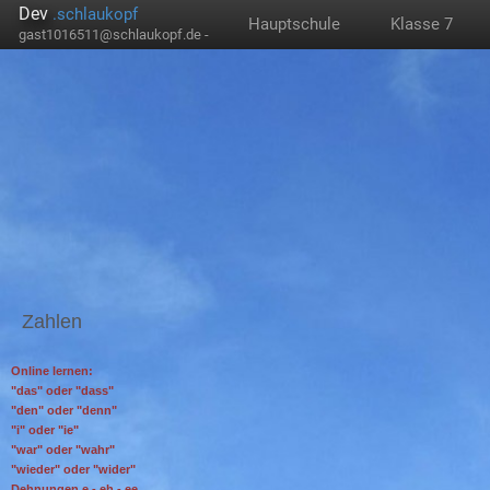
Dev
.schlaukopf
Hauptschule
Klasse 7
gast1016511@schlaukopf.de -
Zahlen
Online lernen:
"das" oder "dass"
"den" oder "denn"
"i" oder "ie"
"war" oder "wahr"
"wieder" oder "wider"
Dehnungen e - eh - ee