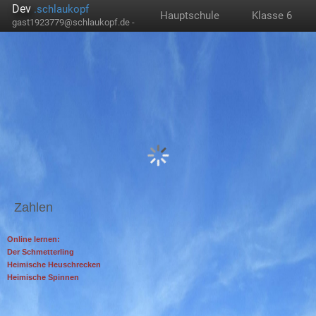
Dev
.schlaukopf
Hauptschule
Klasse 6
gast1923779@schlaukopf.de -
Zahlen
Online lernen:
Der Schmetterling
Heimische Heuschrecken
Heimische Spinnen