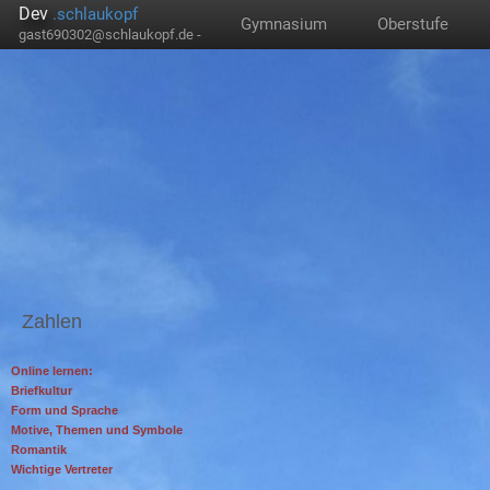
Dev
.schlaukopf
Gymnasium
Oberstufe
gast690302@schlaukopf.de -
Zahlen
Online lernen:
Briefkultur
Form und Sprache
Motive, Themen und Symbole
Romantik
Wichtige Vertreter