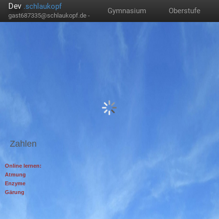
Dev
.schlaukopf
Gymnasium
Oberstufe
gast687335@schlaukopf.de -
Zahlen
Online lernen:
Atmung
Enzyme
Gärung