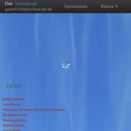
Dev
.schlaukopf
Gymnasium
Klasse 9
gast691023@schlaukopf.de -
Zahlen
Online lernen:
n-te Wurzel
Potenzen mit gebrochenem Exponenten
Quadratwurzeln
Rechengesetze
Reelle Zahlen
Sonderfälle