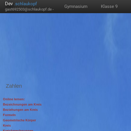
Dev
.schlaukopf
Gymnasium
Klasse 9
gast692503@schlaukopf.de -
Zahlen
Online lernen:
Bezeichnungen am Kreis
Beziehungen am Kreis
Formeln
Geometrische Körper
Kreis
Kreisberechnungen