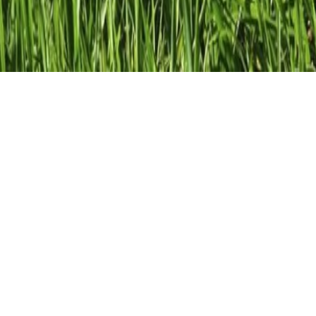
trische Körper
d die verschiedenen geometrischen Körper
e Form,