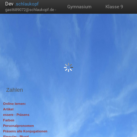
Dev
.schlaukopf
Gymnasium
Klasse 9
gast689072@schlaukopf.de -
Zahlen
Online lernen:
Artikel
essere - Präsens
Farben
Personalpronomen
Präsens alle Konjugationen
Singular - Plural