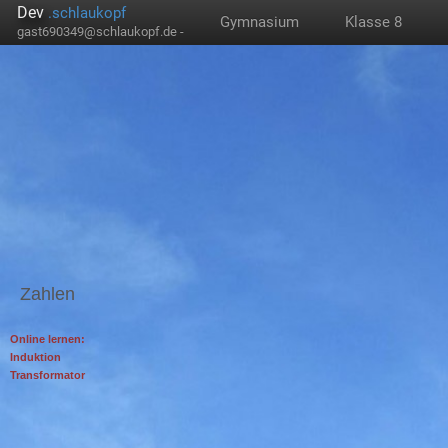
Dev
.schlaukopf
Gymnasium
Klasse 8
gast690349@schlaukopf.de -
Zahlen
Online lernen:
Induktion
Transformator