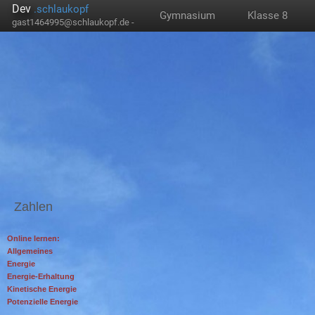
Dev
.schlaukopf
Gymnasium
Klasse 8
gast1464995@schlaukopf.de -
Zahlen
Online lernen:
Allgemeines
Energie
Energie-Erhaltung
Kinetische Energie
Potenzielle Energie