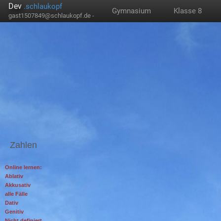
Dev
.schlaukopf
Gymnasium
Klasse 8
gast1507849@schlaukopf.de -
Zahlen
Online lernen:
Ablativ
Akkusativ
alle Fälle
Dativ
Genitiv
Nicht definiert