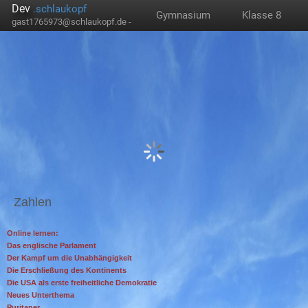
Dev
.schlaukopf
Gymnasium
Klasse 8
gast1765973@schlaukopf.de -
Zahlen
Online lernen:
Das englische Parlament
Der Kampf um die Unabhängigkeit
Die Erschließung des Kontinents
Die USA als erste freiheitliche Demokratie
Neues Unterthema
Puritaner