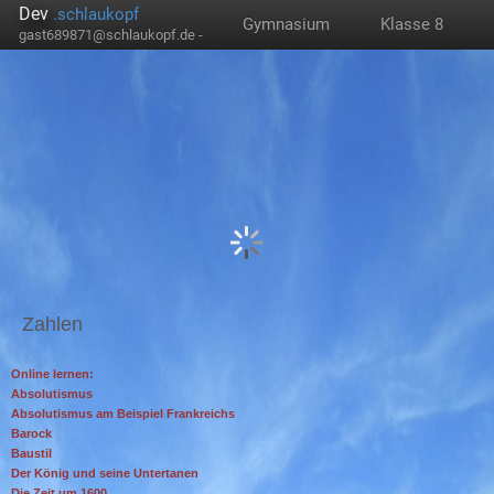
Dev
.schlaukopf
Gymnasium
Klasse 8
gast689871@schlaukopf.de -
Zahlen
Online lernen:
Absolutismus
Absolutismus am Beispiel Frankreichs
Barock
Baustil
Der König und seine Untertanen
Die Zeit um 1600