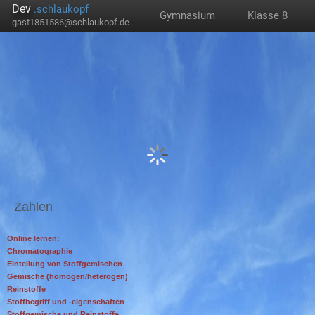
Dev
.schlaukopf
Gymnasium
Klasse 8
gast1851586@schlaukopf.de -
Zahlen
Online lernen:
Chromatographie
Einteilung von Stoffgemischen
Gemische (homogen/heterogen)
Reinstoffe
Stoffbegriff und -eigenschaften
Stoffgemische und Reinstoffe