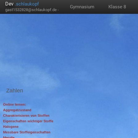
Dev
.schlaukopf
Gymnasium
Klasse 8
gast1532828@schlaukopf.de -
Zahlen
Online lernen:
Aggregatzustand
Charakterisieren von Stoffen
Eigenschaften wichtiger Stoffe
Halogene
Messbare Stoffeigenschaften
Metalle