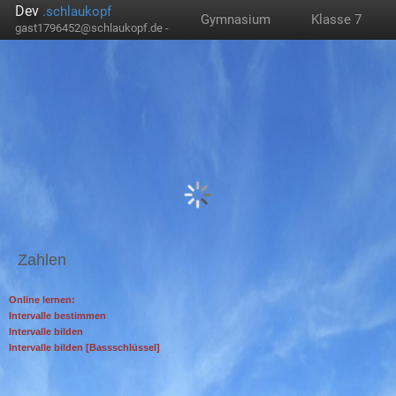
Dev
.schlaukopf
Gymnasium
Klasse 7
gast1796452@schlaukopf.de -
Zahlen
Online lernen:
Intervalle bestimmen
Intervalle bilden
Intervalle bilden [Bassschlüssel]