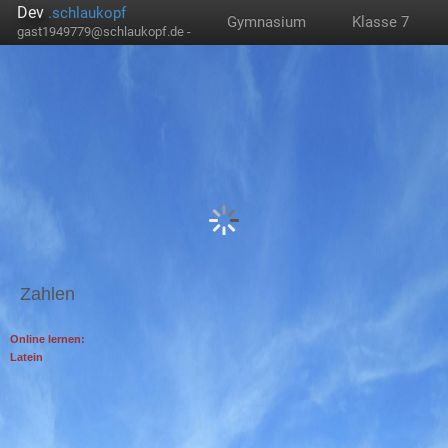
Dev
.schlaukopf
Gymnasium
Klasse 7
gast1949779@schlaukopf.de -
Zahlen
Online lernen:
Latein