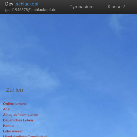
Dev
.schlaukopf
Gymnasium
Klasse 7
gast1946378@schlaukopf.de -
Zahlen
Online lernen:
Adel
Alltag auf dem Lande
Bäuerliches Leben
Handel
Lehnswesen
Mittelalterliche Gesellschaft