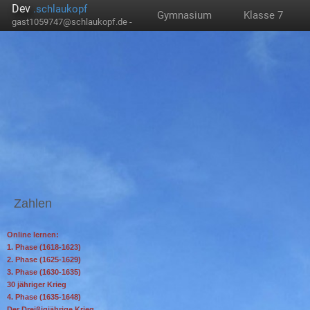
Dev
.schlaukopf
Gymnasium
Klasse 7
gast1059747@schlaukopf.de -
Zahlen
Online lernen:
1. Phase (1618-1623)
2. Phase (1625-1629)
3. Phase (1630-1635)
30 jähriger Krieg
4. Phase (1635-1648)
Der Dreißigjährige Krieg