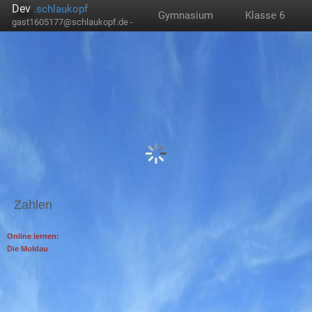
Dev
.schlaukopf
Gymnasium
Klasse 6
gast1605177@schlaukopf.de -
Zahlen
Online lernen:
Die Moldau