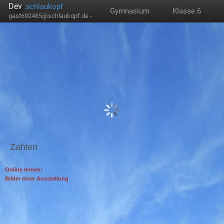
Dev
.schlaukopf
Gymnasium
Klasse 6
gast692485@schlaukopf.de -
Zahlen
Online lernen:
Bilder einer Ausstellung