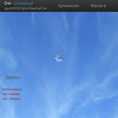
Dev
.schlaukopf
Gymnasium
Klasse 6
gast692591@schlaukopf.de -
Zahlen
Online lernen:
AcI - Perfekt
AcI - Präsens