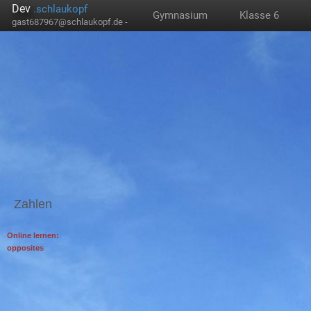
Dev
.schlaukopf
Gymnasium
Klasse 6
gast687967@schlaukopf.de -
Zahlen
Online lernen:
opposites